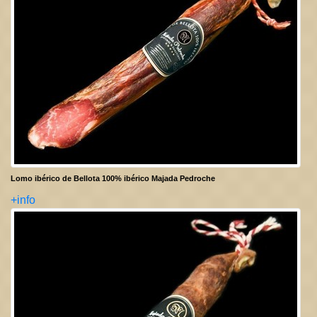
Lomo ibérico de Bellota 100% ibérico Majada Pedroche
+info