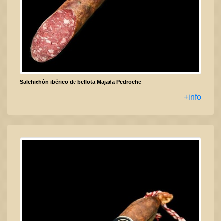
Salchichón ibérico de bellota Majada Pedroche
+info