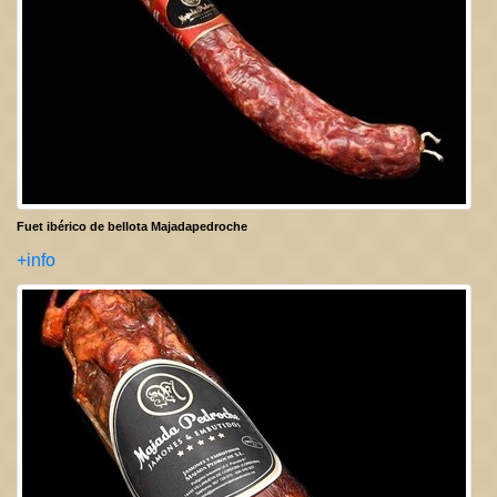
Fuet ibérico de bellota Majadapedroche
+info