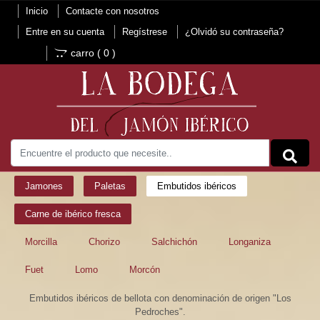
Inicio
Contacte con nosotros
Entre en su cuenta
Regístrese
¿Olvidó su contraseña?
carro (
0
)
Jamones
Paletas
Embutidos ibéricos
Carne de ibérico fresca
Morcilla
Chorizo
Salchichón
Longaniza
Fuet
Lomo
Morcón
Embutidos ibéricos de bellota con denominación de origen "Los
Pedroches".